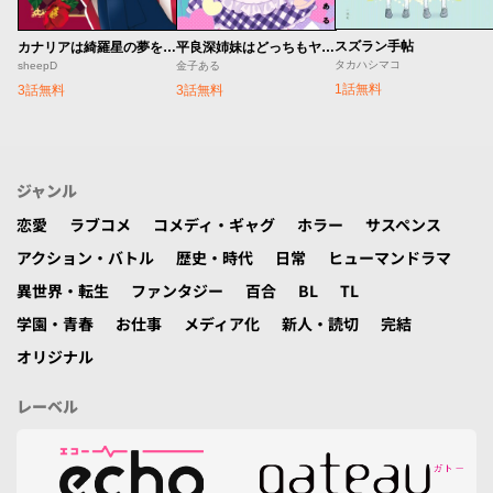
スズラン手帖
カナリアは綺羅星の夢をみる
平良深姉妹はどっちもヤんでる
タカハシマコ
sheepD
金子ある
1話無料
3話無料
3話無料
ジャンル
恋愛
ラブコメ
コメディ・ギャグ
ホラー
サスペンス
アクション・バトル
歴史・時代
日常
ヒューマンドラマ
異世界・転生
ファンタジー
百合
BL
TL
学園・青春
お仕事
メディア化
新人・読切
完結
オリジナル
レーベル