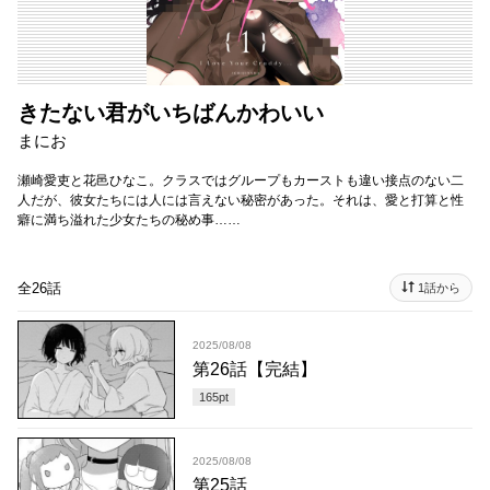
きたない君がいちばんかわいい
まにお
瀬崎愛吏と花邑ひなこ。クラスではグループもカーストも違い接点のない二
人だが、彼女たちには人には言えない秘密があった。それは、愛と打算と性
癖に満ち溢れた少女たちの秘め事……
全26話
1話から
2025/08/08
第26話【完結】
165
pt
2025/08/08
第25話