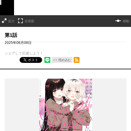
拡大
全画面
移動
第1話
2025年08月08日
シェアして応援しよう！
RSSフィード
ポスト
埋め込む