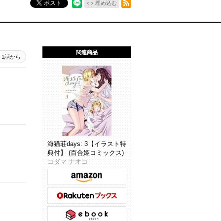
ポスト
埋め込む
関連商品
1話から
海猫荘days: 3【イラスト特
典付】 (百合姫コミックス)
コダマ ナオコ