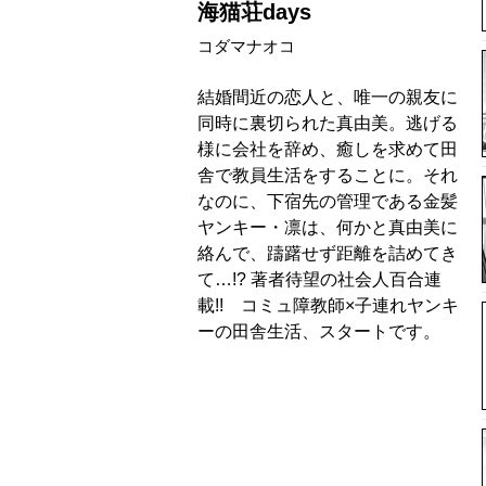
海猫荘days
コダマナオコ
結婚間近の恋人と、唯一の親友に
同時に裏切られた真由美。逃げる
様に会社を辞め、癒しを求めて田
舎で教員生活をすることに。それ
なのに、下宿先の管理である金髪
ヤンキー・凛は、何かと真由美に
絡んで、躊躇せず距離を詰めてき
て…!? 著者待望の社会人百合連
載!! コミュ障教師×子連れヤンキ
ーの田舎生活、スタートです。