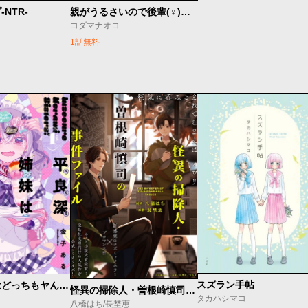
NTR-
親がうるさいので後輩(♀)と偽装結婚してみた。
コダマナオコ
1話無料
スズラン手帖
平良深姉妹はどっちもヤんでる
怪異の掃除人・曽根崎慎司の事件ファイル
タカハシマコ
八橋はち/長埜恵