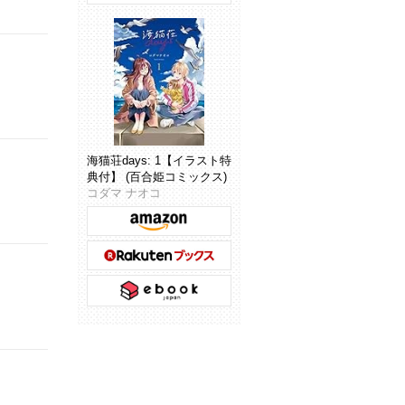
海猫荘days: 1【イラスト特
典付】 (百合姫コミックス)
コダマ ナオコ