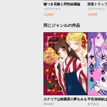
嘘つき花嫁と同性結婚論
捏造トラップ-
コダマナオコ
コダマナオコ
1話無料
3話無料
同じジャンルの作品
カナリアは綺羅星の夢をみる
sheepD
金子ある