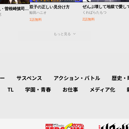
ぜんぶ壊して地獄で愛し
双子の正しい見分け方
怪異の掃除人・曽根崎慎司の事件ファイル
くわばらたもつ
鯨田ハニオ
恵
2話無料
1話無料
もっと見る
ー
サスペンス
アクション・バトル
歴史・
TL
学園・青春
お仕事
メディア化