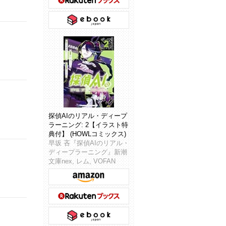
探偵AIのリアル・ディープ
ラーニング: 2【イラスト特
典付】 (HOWLコミックス)
早坂 吝『探偵AIのリアル・
ディープラーニング』新潮
文庫nex, レム, VOFAN