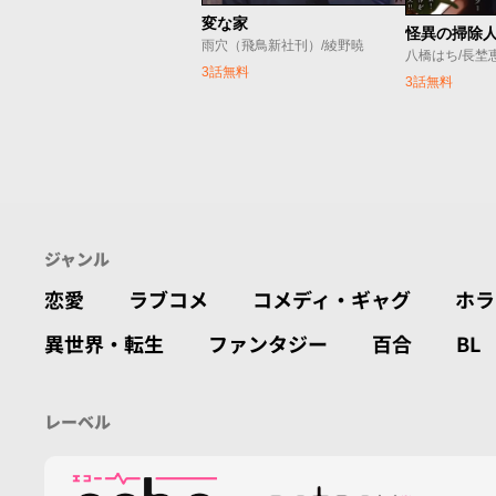
変な家
雨穴（飛鳥新社刊）/綾野暁
八橋はち/長埜
3話無料
3話無料
ジャンル
恋愛
ラブコメ
コメディ・ギャグ
ホラ
異世界・転生
ファンタジー
百合
BL
レーベル