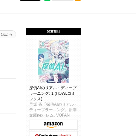
関連商品
1話から
探偵AIのリアル・ディープ
ラーニング: 1 (HOWLコミ
ックス)
早坂 吝『探偵AIのリアル・
ディープラーニング』新潮
文庫nex, レム, VOFAN