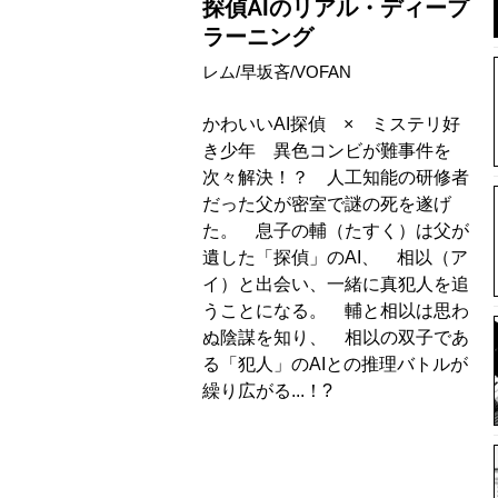
探偵AIのリアル・ディープ
ラーニング
レム/早坂吝/VOFAN
かわいいAI探偵 × ミステリ好
き少年 異色コンビが難事件を
次々解決！？ 人工知能の研修者
だった父が密室で謎の死を遂げ
た。 息子の輔（たすく）は父が
遺した「探偵」のAI、 相以（ア
イ）と出会い、一緒に真犯人を追
うことになる。 輔と相以は思わ
ぬ陰謀を知り、 相以の双子であ
る「犯人」のAIとの推理バトルが
繰り広がる...！?