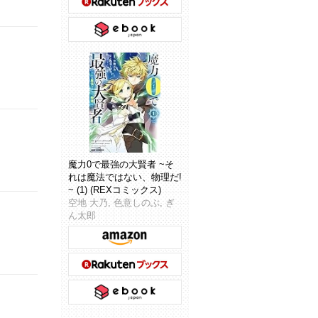
魔力0で最強の大賢者 ~そ
れは魔法ではない、物理だ!
~ (1) (REXコミックス)
空地 大乃, 色意しのぶ, ぎ
ん太郎