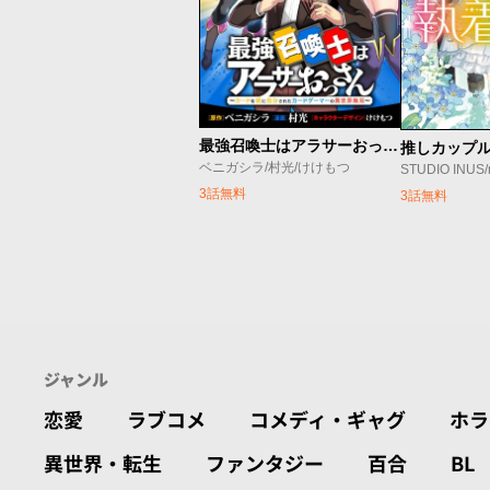
最強召喚士はアラサーおっさん 〜カードを親に処分されたカードゲーマーの異世界無双〜
ベニガシラ/村光/けけもつ
3話無料
3話無料
ジャンル
恋愛
ラブコメ
コメディ・ギャグ
ホラ
異世界・転生
ファンタジー
百合
BL