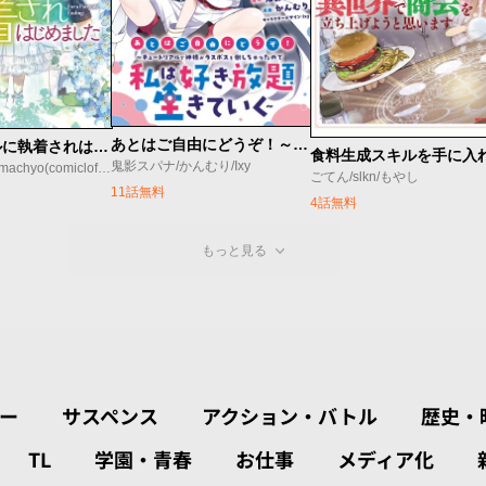
あとはご自由にどうぞ！～チュートリアルで神様がラスボスを倒しちゃったので私は好き放題生きていく～
推しカップルに執着されはじめました
鬼影スパナ/かんむり/Ixy
STUDIO INUS/machyo(comicloft)/Joowinter
ごてん/slkn/もやし
11話無料
4話無料
もっと見る
ー
サスペンス
アクション・バトル
歴史・
TL
学園・青春
お仕事
メディア化