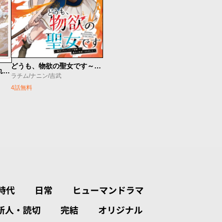
どうも、物欲の聖女です～無双スキル「クリア報酬」で盛大に勘違いされました～
食料生成スキルを手に入れたので、異世界で商会を立ち上げようと思います
ラチム/ナニン/吉武
4話無料
時代
日常
ヒューマンドラマ
新人・読切
完結
オリジナル