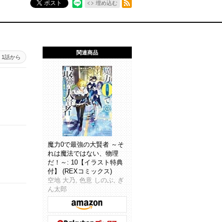
ポスト
埋め込む
関連商品
1話から
魔力0で最強の大賢者 ～そ
れは魔法ではない、物理
だ！～: 10【イラスト特典
付】 (REXコミックス)
空地 大乃, 色意 しのぶ, ぎ
ん太郎