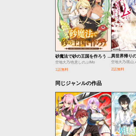
砂魔法で砂の王国を作ろう ～砂漠に追放されたから頑張って祖国以上の国家を建ててみた～
空地大乃/黒山
空地大乃/色意しのぶ/Mo
2話無料
1話無料
同じジャンルの作品