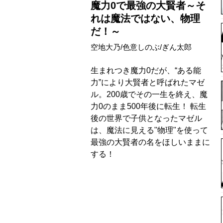
魔力0で最強の大賢者～そ
れは魔法ではない、物理
だ！～
空地大乃/色意しのぶ/ぎん太郎
生まれつき魔力0だが、“ある能
力”により大賢者と呼ばれたマゼ
ル。200歳でその一生を終え、魔
力0のまま500年後に転生！ 転生
後の世界で子供となったマゼル
は、魔法に見える"物理"を使って
最強の大賢者の名をほしいままに
する！