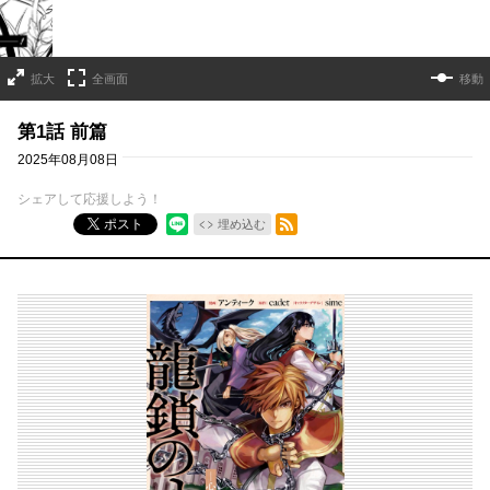
拡大
全画面
移動
第1話 前篇
2025年08月08日
シェアして応援しよう！
RSSフィード
ポスト
埋め込む