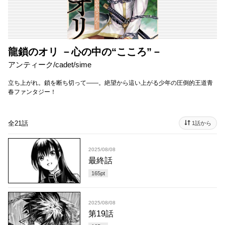
龍鎖のオリ －心の中の“こころ”－
アンティーク/cadet/sime
立ち上がれ。鎖を断ち切って――。絶望から這い上がる少年の圧倒的王道青
春ファンタジー！
全21話
1話から
2025/08/08
最終話
165
pt
2025/08/08
第19話