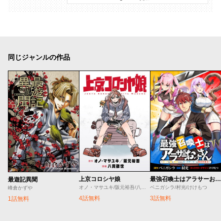
同じジャンルの作品
上京コロシヤ娘
最強召喚士はアラサーおっさん 〜カードを親に処分されたカードゲーマーの異世界無双〜
最遊記異聞
オノ・マサユキ/阪元裕吾/八貫徹世
ベニガシラ/村光/けけもつ
峰倉かずや
4話無料
3話無料
1話無料