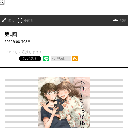
拡大
全画面
移動
第1回
2025年08月08日
シェアして応援しよう！
RSSフィード
ポスト
埋め込む