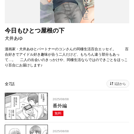
今日もひとつ屋根の下
犬井あゆ
漫画家・犬井あゆとパートナーのコンさんの同棲生活百合エッセイ。 百
合好きでアイドル好き趣味が合う二人だけど、もちろん違う部分もあっ
て…。 二人の出会いのきっかけや、同棲生活ならではのできごとをほっこ
り百合にお届けします♪
全7話
1話から
2025/08/08
番外編
無料
2025/08/08