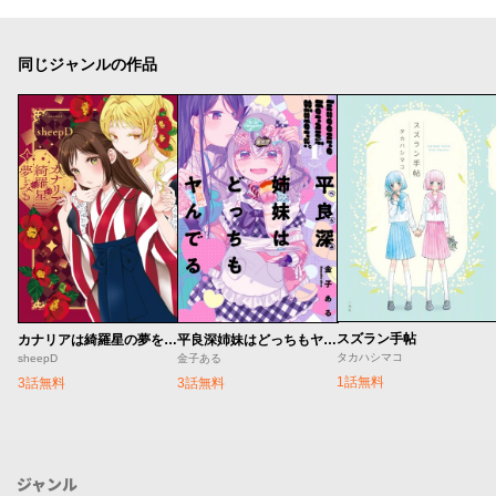
同じジャンルの作品
スズラン手帖
カナリアは綺羅星の夢をみる
平良深姉妹はどっちもヤんでる
タカハシマコ
sheepD
金子ある
1話無料
3話無料
3話無料
ジャンル