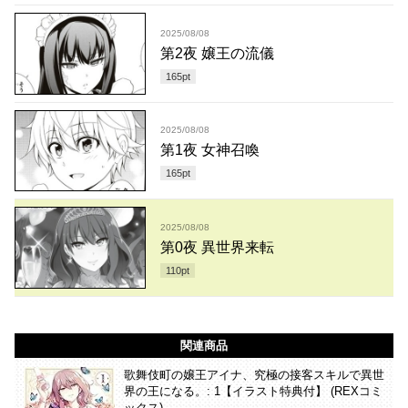
2025/08/08
第2夜 嬢王の流儀
165
pt
2025/08/08
第1夜 女神召喚
165
pt
2025/08/08
第0夜 異世界来転
110
pt
関連商品
歌舞伎町の嬢王アイナ、究極の接客スキルで異世
界の王になる。: 1【イラスト特典付】 (REXコミ
ックス)