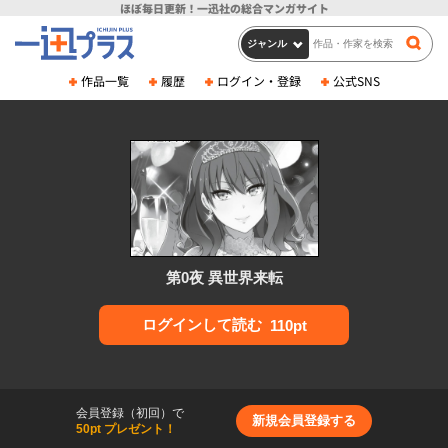
ほぼ毎日更新！
一迅社の総合マンガサイト
作品一覧
履歴
ログイン・登録
公式SNS
第0夜 異世界来転
ログインして読む
110pt
会員登録（初回）で
新規会員登録する
50pt プレゼント！