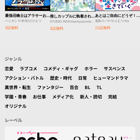
最強召喚士はアラサーおっさん 〜カードを親に処分されたカードゲーマーの異世界無双〜
あとはご自由にどうぞ！～チュートリアルで神様がラスボスを倒しちゃったので私は好き放題生きていく～
推しカップルに執着されはじめました
ベニガシラ/村光/けけもつ
鬼影スパナ/かんむり/Ixy
STUDIO INUS/machyo(comicloft)/Joowinter
3話無料
11話無料
3話無料
ジャンル
恋愛
ラブコメ
コメディ・ギャグ
ホラー
サスペンス
アクション・バトル
歴史・時代
日常
ヒューマンドラマ
異世界・転生
ファンタジー
百合
BL
TL
学園・青春
お仕事
メディア化
新人・読切
完結
オリジナル
レーベル