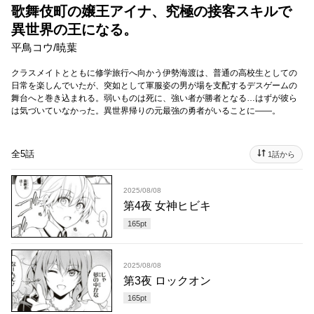
歌舞伎町の嬢王アイナ、究極の接客スキルで
異世界の王になる。
平鳥コウ/暁葉
クラスメイトとともに修学旅行へ向かう伊勢海渡は、普通の高校生としての
日常を楽しんでいたが、突如として軍服姿の男が場を支配するデスゲームの
舞台へと巻き込まれる。弱いものは死に、強い者が勝者となる…はずが彼ら
は気づいていなかった。異世界帰りの元最強の勇者がいることに――。
全5話
1話から
2025/08/08
第4夜 女神ヒビキ
165
pt
2025/08/08
第3夜 ロックオン
165
pt