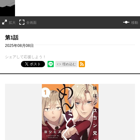
拡大
全画面
移動
第1話
2025年08月08日
シェアして応援しよう！
RSSフィード
ポスト
埋め込む