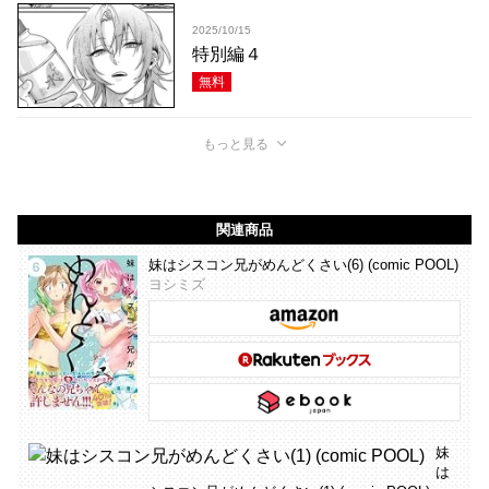
2025/10/15
特別編４
無料
もっと見る
関連商品
妹はシスコン兄がめんどくさい(6) (comic POOL)
ヨシミズ
妹
は