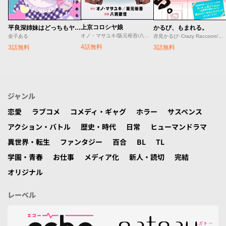
上京コロシヤ娘
平良深姉妹はどっちもヤんでる
かるび、もまれる。
オノ・マサユキ/阪元裕吾/八貫徹世
金子ある
赤見かるび･Crazy Raccoon/赤坂アカ･しろまんた/しろまんた
4話無料
3話無料
3話無料
ジャンル
恋愛
ラブコメ
コメディ・ギャグ
ホラー
サスペンス
アクション・バトル
歴史・時代
日常
ヒューマンドラマ
異世界・転生
ファンタジー
百合
BL
TL
学園・青春
お仕事
メディア化
新人・読切
完結
オリジナル
レーベル