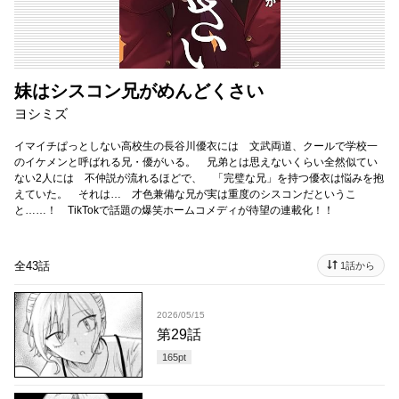
妹はシスコン兄がめんどくさい
ヨシミズ
イマイチぱっとしない高校生の長谷川優衣には 文武両道、クールで学校一
のイケメンと呼ばれる兄・優がいる。 兄弟とは思えないくらい全然似てい
ない2人には 不仲説が流れるほどで、 「完璧な兄」を持つ優衣は悩みを抱
えていた。 それは… 才色兼備な兄が実は重度のシスコンだというこ
と……！ TikTokで話題の爆笑ホームコメディが待望の連載化！！
全43話
1話から
2026/05/15
第29話
165
pt