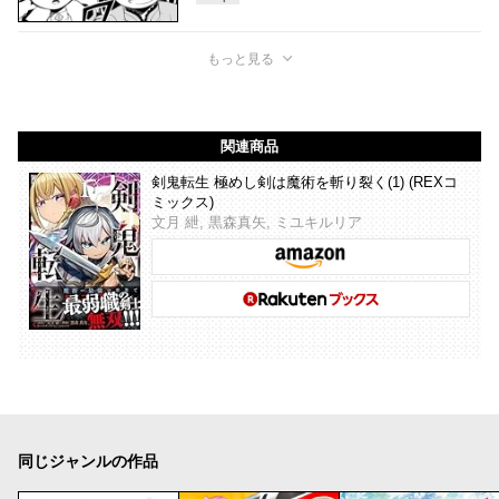
もっと見る
関連商品
剣鬼転生 極めし剣は魔術を斬り裂く(1) (REXコ
ミックス)
文月 紲, 黒森真矢, ミユキルリア
同じジャンルの作品