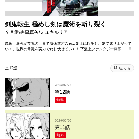
剣鬼転生 極めし剣は魔術を斬り裂く
文月紲/黒森真矢/ミユキルリア
魔術＝最強が常識の世界で魔術無才の底辺剣士は転生し、剣で成り上がって
いく。世界の常識を実力でねじ伏せていく！ 下剋上ファンタジー開幕――!!
全12話
1話から
2026/07/27
第12話
無料
2026/06/26
第11話
無料