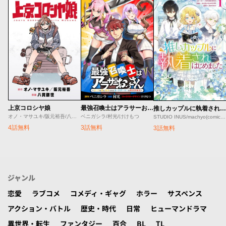
上京コロシヤ娘
最強召喚士はアラサーおっさん 〜カードを親に処分されたカードゲーマーの異世界無双〜
推しカップルに執着されはじめました
オノ・マサユキ/阪元裕吾/八貫徹世
ベニガシラ/村光/けけもつ
STUDIO INUS/machyo(comicloft)/Joowinter
4話無料
3話無料
3話無料
ジャンル
恋愛
ラブコメ
コメディ・ギャグ
ホラー
サスペンス
アクション・バトル
歴史・時代
日常
ヒューマンドラマ
異世界・転生
ファンタジー
百合
BL
TL