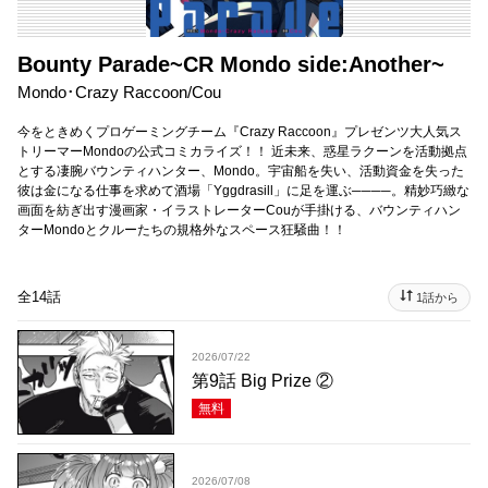
Bounty Parade~CR Mondo side:Another~
Mondo･Crazy Raccoon/Cou
今をときめくプロゲーミングチーム『Crazy Raccoon』プレゼンツ大人気ス
トリーマーMondoの公式コミカライズ！！ 近未来、惑星ラクーンを活動拠点
とする凄腕バウンティハンター、Mondo。宇宙船を失い、活動資金を失った
彼は金になる仕事を求めて酒場「Yggdrasill」に足を運ぶ────。精妙巧緻な
画面を紡ぎ出す漫画家・イラストレーターCouが手掛ける、バウンティハン
ターMondoとクルーたちの規格外なスペース狂騒曲！！
全14話
1話から
2026/07/22
第9話 Big Prize ②
無料
2026/07/08