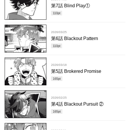
第7話 Blind Play①
110
pt
2026/03/25
第6話 Blackout Pattern
110
pt
2026/03/18
第5話 Brokered Promise
165
pt
2026/02/25
第4話 Blackout Pursuit ②
165
pt