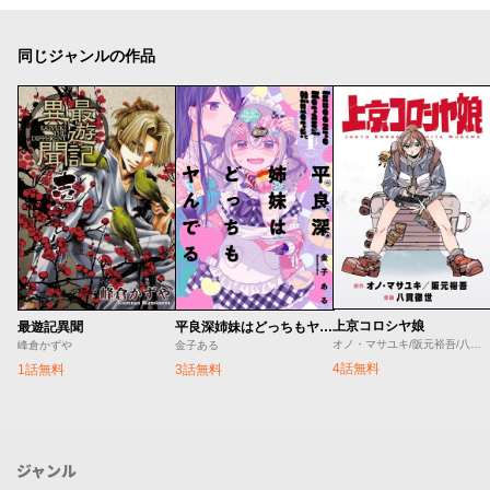
同じジャンルの作品
上京コロシヤ娘
最遊記異聞
平良深姉妹はどっちもヤんでる
オノ・マサユキ/阪元裕吾/八貫徹世
峰倉かずや
金子ある
4話無料
1話無料
3話無料
ジャンル