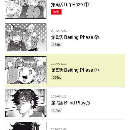
第9話 Big Prize ①
無料
2026/06/24
第8話 Betting Phase ②
165
pt
2026/06/10
第8話 Betting Phase ①
165
pt
2026/04/22
第7話 Blind Play②
165
pt
2026/04/08