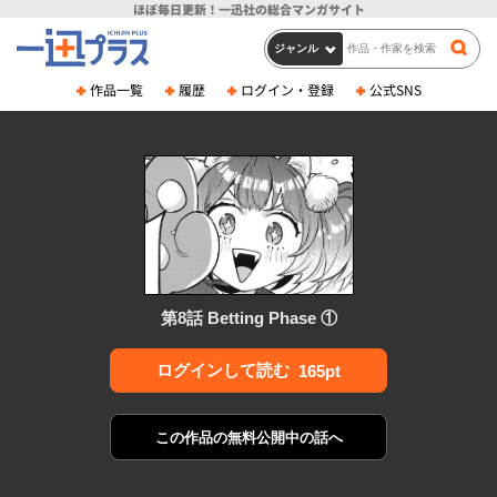
ほぼ毎日更新！
一迅社の総合マンガサイト
作品一覧
履歴
ログイン・登録
公式SNS
第8話 Betting Phase ①
ログインして読む
165pt
この作品の
無料公開中の話へ