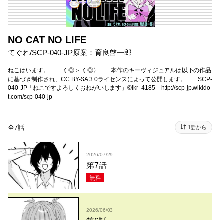
NO CAT NO LIFE
てぐれ/SCP-040-JP原案：育良啓一郎
ねこはいます。 く◎＞ く◎〉 本作のキーヴィジュアルは以下の作品
に基づき制作され、CC BY-SA 3.0ライセンスによって公開します。 SCP-
040-JP「ねこですよろしくおねがいします」©Ikr_4185 http://scp-jp.wikido
t.com/scp-040-jp
全7話
1話から
2026/07/29
第7話
無料
2026/06/03