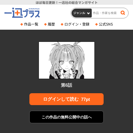
ほぼ毎日更新！
一迅社の総合マンガサイト
作品一覧
履歴
ログイン・登録
公式SNS
第6話
ログインして読む
77pt
この作品の
無料公開中の話へ