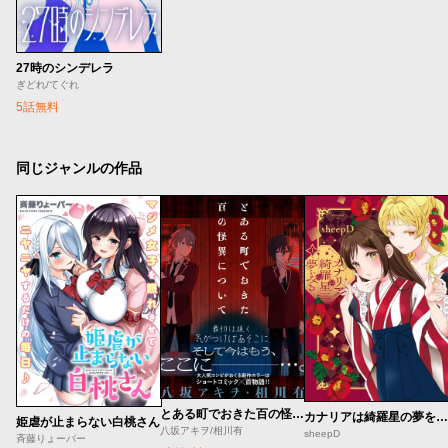
27時のシンデレラ
ぎどれ/てぐれ
5話無料
同じジャンルの作品
とある町でおきた百の怪異について
カナリアは綺羅星の夢をみる
姫虐が止まらない白桃さん
八坂アキヲ/相川有
sheepD
斉藤りょーパー