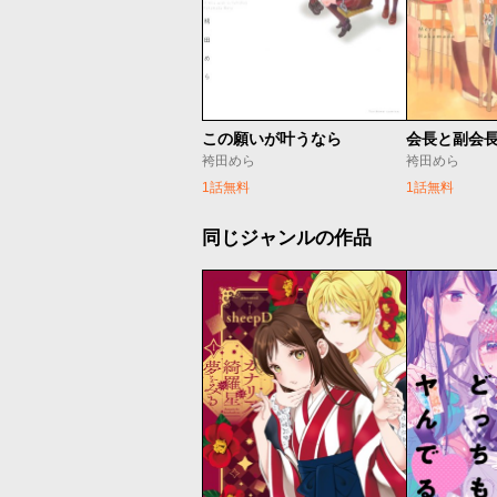
この願いが叶うなら
会長と副会
袴田めら
袴田めら
1話無料
1話無料
同じジャンルの作品