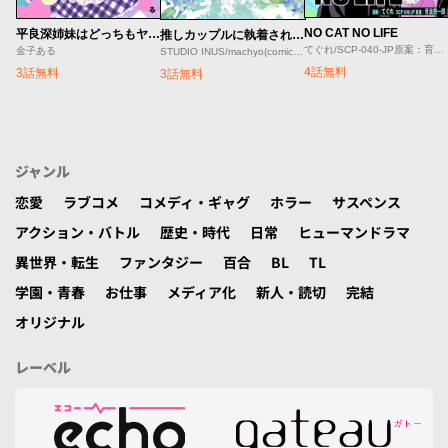
NO CAT NO LIFE
平良深姉妹はどっちもヤんでる
推しカップルに執着されはじめました
てぐれ/SCP-040-JP原案：育良啓一郎
金子ある
STUDIO INUS/machyo(comicloft)/Joowinter
4話無料
3話無料
3話無料
ジャンル
恋愛
ラブコメ
コメディ・ギャグ
ホラー
サスペンス
アクション・バトル
歴史・時代
日常
ヒューマンドラマ
異世界・転生
ファンタジー
百合
BL
TL
学園・青春
お仕事
メディア化
新人・読切
完結
オリジナル
レーベル