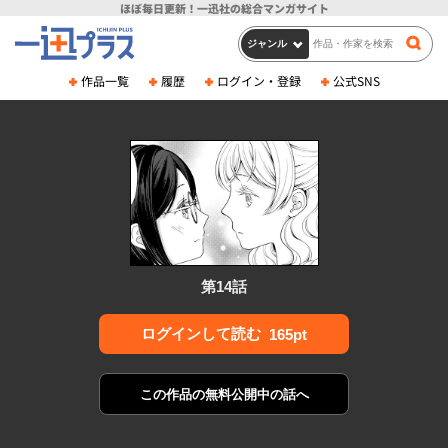
ほぼ毎日更新！
一迅社の総合マンガサイト
作品一覧
履歴
ログイン・登録
公式SNS
第14話
ログインして読む
165pt
この作品の
無料公開中の話へ