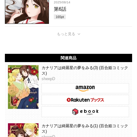
2025/08/14
第6話
165
pt
もっと見る
関連商品
カナリアは綺羅星の夢をみる(3) (百合姫コミック
ス)
sheepD
カナリアは綺羅星の夢をみる(1) (百合姫コミック
ス)
sheepD