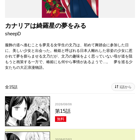
カナリアは綺羅星の夢をみる
sheepD
服飾の道へ進むことを夢見る女学生の文乃は、初めて舞踏会に参加した日
に、美しい少女と出会った。椿姫と呼ばれる日本人離れした容姿の少女に惹
かれて夢を膨らませる文乃だが、文乃の趣味をよく思っていない母が道を阻
もうと画策する一方で、椿姫にも何やら事情があるようで…。 夢を巡る少
女たちの大正浪漫物語。
全15話
1話から
2026/08/06
第15話
無料
2026/07/02