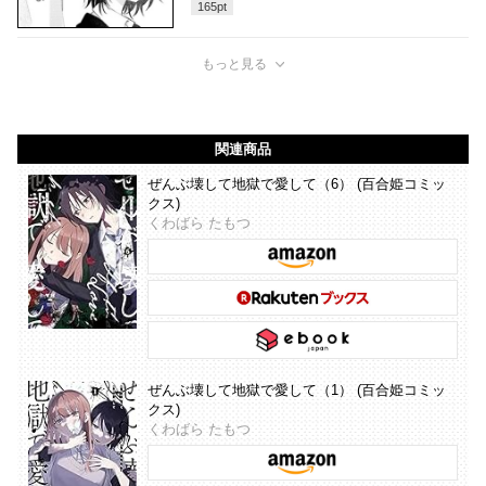
165
pt
もっと見る
関連商品
ぜんぶ壊して地獄で愛して（6） (百合姫コミッ
クス)
くわばら たもつ
ぜんぶ壊して地獄で愛して（1） (百合姫コミッ
クス)
くわばら たもつ