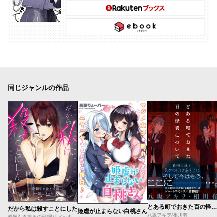
同じジャンルの作品
とある町でおきた百の怪異について
だから私は殺すことにした
姫虐が止まらない白桃さん
八坂アキヲ/相川有
脊髄引き抜きの刑/黒山メッキ