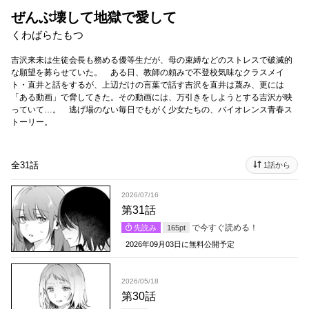
ぜんぶ壊して地獄で愛して
くわばらたもつ
吉沢来未は生徒会長も務める優等生だが、母の束縛などのストレスで破滅的
な願望を募らせていた。 ある日、教師の頼みで不登校気味なクラスメイ
ト・直井と話をするが、上辺だけの言葉で話す吉沢を直井は蔑み、更には
「ある動画」で脅してきた。その動画には、万引きをしようとする吉沢が映
っていて…。 逃げ場のない毎日でもがく少女たちの、バイオレンス青春ス
トーリー。
全31話
1話から
2026/07/16
第31話
で今すぐ読める！
先読み
165
pt
2026年09月03日
に無料公開予定
2026/05/18
第30話