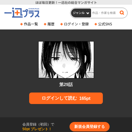
ほぼ毎日更新！
一迅社の総合マンガサイト
作品一覧
履歴
ログイン・登録
公式SNS
第29話
ログインして読む
165pt
会員登録（初回）で
新規会員登録する
50pt プレゼント！