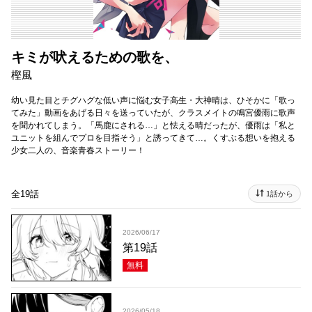
キミが吠えるための歌を、
樫風
幼い見た目とチグハグな低い声に悩む女子高生・大神晴は、ひそかに「歌っ
てみた」動画をあげる日々を送っていたが、クラスメイトの鳴宮優雨に歌声
を聞かれてしまう。「馬鹿にされる…」と怯える晴だったが、優雨は「私と
ユニットを組んでプロを目指そう」と誘ってきて…。くすぶる想いを抱える
少女二人の、音楽青春ストーリー！
全19話
1話から
2026/06/17
第19話
無料
2026/05/18