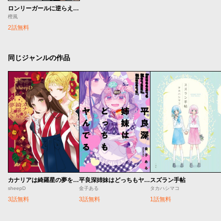
ロンリーガールに逆らえない
樫風
2話無料
同じジャンルの作品
スズラン手帖
カナリアは綺羅星の夢をみる
平良深姉妹はどっちもヤんでる
タカハシマコ
sheepD
金子ある
1話無料
3話無料
3話無料