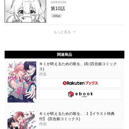
2026/02/05
第10話
165
pt
もっと見る
関連商品
キミが吠えるための歌を、(4) (百合姫コミック
ス)
樫風
キミが吠えるための歌を、: 1【イラスト特典
付】 (百合姫コミックス)
樫風