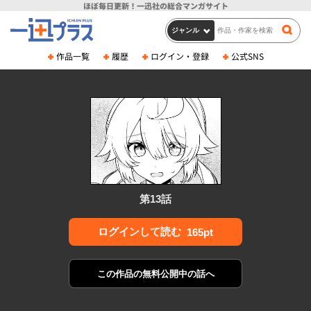
ほぼ毎日更新！
一迅社の総合マンガサイト
作品一覧
履歴
ログイン・登録
公式SNS
第13話
ログインして読む
165pt
この作品の
無料公開中の話へ